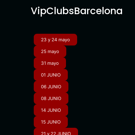
VipClubsBarcelona
23 y 24 mayo
25 mayo
31 mayo
01 JUNIO
06 JUNIO
08 JUNIO
14 JUNIO
15 JUNIO
21 y 22 JUNIO