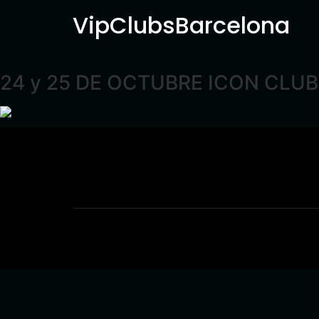
VipClubsBarcelona
24 y 25 DE OCTUBRE ICON CLUB