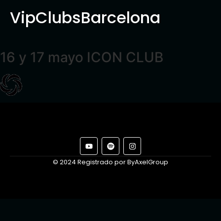
VipClubsBarcelona
16 y 17 mayo ICON CLUB
© 2024 Registrado por ByAxelGroup