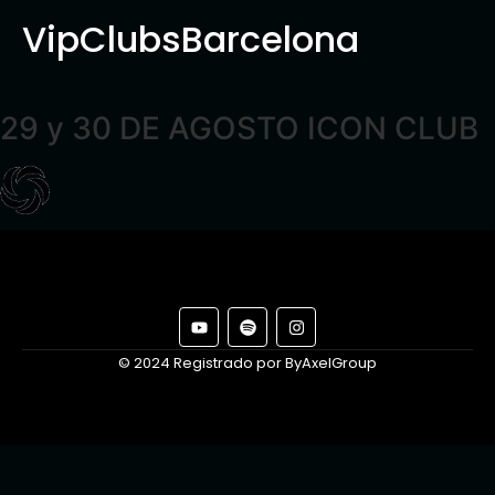
VipClubsBarcelona
29 y 30 DE AGOSTO ICON CLUB
© 2024 Registrado por ByAxelGroup