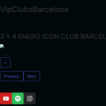
VipClubsBarcelona
3 Y 4 ENERO ICON CLUB BARCE
‹
›
×
×
Previous
Next