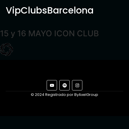
VipClubsBarcelona
15 y 16 MAYO ICON CLUB
© 2024 Registrado por ByAxelGroup