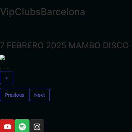
VipClubsBarcelona
7 FEBRERO 2025 MAMBO DISCO
‹
›
×
×
Previous
Next