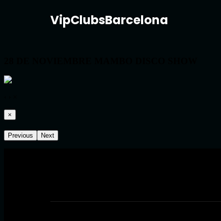
VipClubsBarcelona
28 DE NOVIEMBRE MAMBO DISCO SHOW
‹
›
×
×
Previous
Next