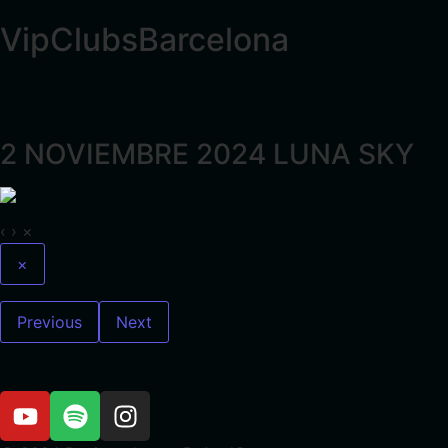
VipClubsBarcelona
2 NOVIEMBRE 2024 LUNA SKY
‹
›
×
×
Previous
Next