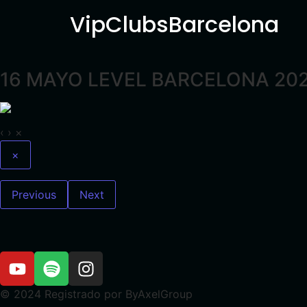
VipClubsBarcelona
16 MAYO LEVEL BARCELONA 20
‹
›
×
×
Previous
Next
© 2024 Registrado por ByAxelGroup