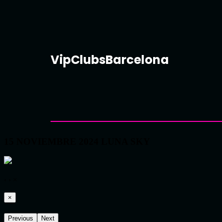
VipClubsBarcelona
15 NOVIEMBRE 2024 LUNA SKY
‹
›
×
×
Previous
Next