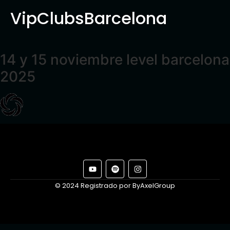
VipClubsBarcelona
14 y 15 noviembre level barcelona
2025
© 2024 Registrado por ByAxelGroup