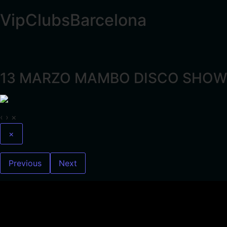
VipClubsBarcelona
13 MARZO MAMBO DISCO SHOW
‹
›
×
×
Previous
Next