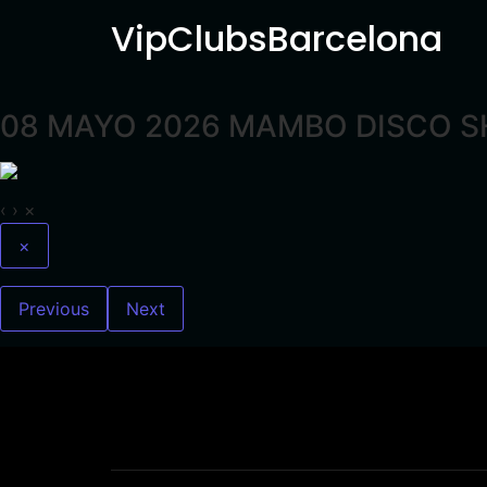
VipClubsBarcelona
08 MAYO 2026 MAMBO DISCO 
‹
›
×
×
Previous
Next