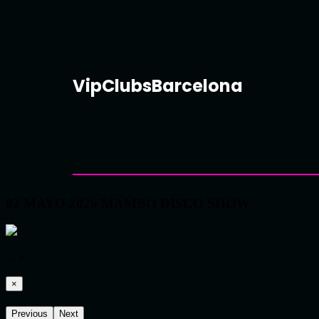
VipClubsBarcelona
02 MAYO 2026 MAMBO DISCO SHOW
‹
›
×
×
Previous
Next