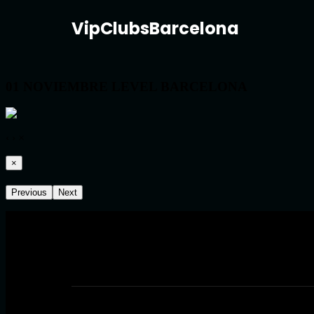
VipClubsBarcelona
01 NOVIEMBRE LEVEL BARCELONA
‹
›
×
×
Previous
Next